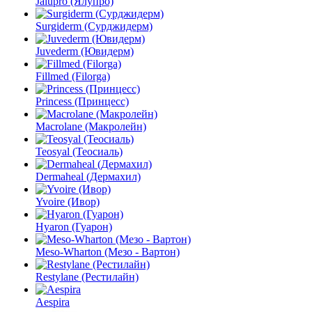
Jalupro (Ялупро)
Surgiderm (Сурджидерм)
Juvederm (Ювидерм)
Fillmed (Filorga)
Princess (Принцесс)
Macrolane (Макролейн)
Teosyal (Теосиаль)
Dermaheal (Дермахил)
Yvoire (Ивор)
Hyaron (Гуарон)
Meso-Wharton (Мезо - Вартон)
Restylane (Рестилайн)
Aespira