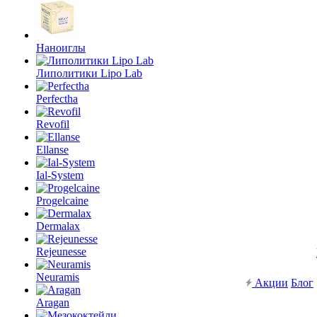
Наноиглы
Липолитики Lipo Lab
Perfectha
Revofil
Ellanse
Ial-System
Progelcaine
Dermalax
Rejeunesse
Neuramis
Акции
Блог
Aragan