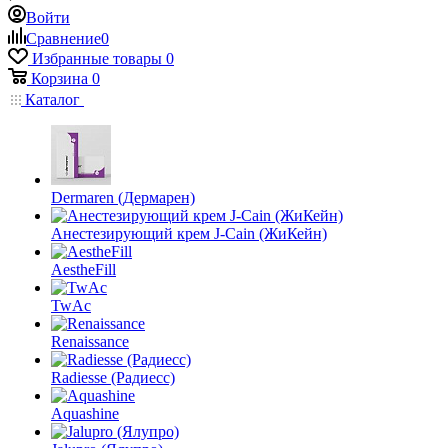
Войти
Сравнение
0
Избранные товары
0
Корзина
0
Каталог
Dermaren (Дермарен)
Анестезирующий крем J-Cain (ЖиКейн)
AestheFill
TwAc
Renaissance
Radiesse (Радиесс)
Aquashine