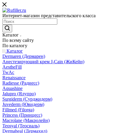
Интернет-магазин представительского класса
Каталог
По всему сайту
По каталогу
Каталог
Dermaren (Дермарен)
Анестезирующий крем J-Cain (ЖиКейн)
AestheFill
TwAc
Renaissance
Radiesse (Радиесс)
Aquashine
Jalupro (Ялупро)
Surgiderm (Сурджидерм)
Juvederm (Ювидерм)
Fillmed (Filorga)
Princess (Принцесс)
Macrolane (Макролейн)
Teosyal (Теосиаль)
Dermaheal (Дермахил)