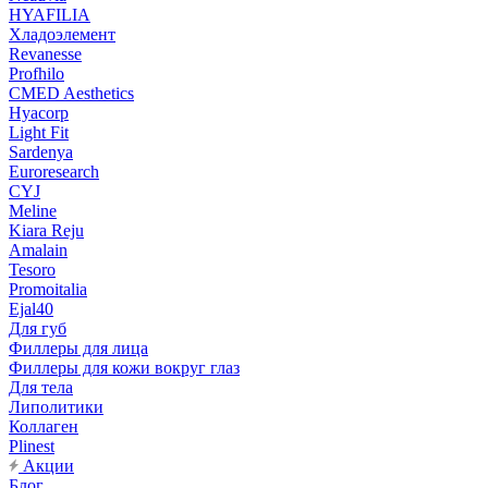
HYAFILIA
Хладоэлемент
Revanesse
Profhilo
CMED Aesthetics
Hyacorp
Light Fit
Sardenya
Euroresearch
CYJ
Meline
Kiara Reju
Amalain
Tesoro
Promoitalia
Ejal40
Для губ
Филлеры для лица
Филлеры для кожи вокруг глаз
Для тела
Липолитики
Коллаген
Plinest
Акции
Блог