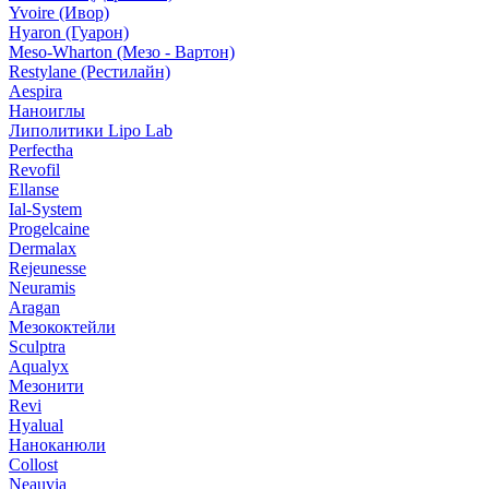
Yvoire (Ивор)
Hyaron (Гуарон)
Meso-Wharton (Мезо - Вартон)
Restylane (Рестилайн)
Aespira
Наноиглы
Липолитики Lipo Lab
Perfectha
Revofil
Ellanse
Ial-System
Progelcaine
Dermalax
Rejeunesse
Neuramis
Aragan
Мезококтейли
Sculptra
Aqualyx
Мезонити
Revi
Hyalual
Наноканюли
Collost
Neauvia