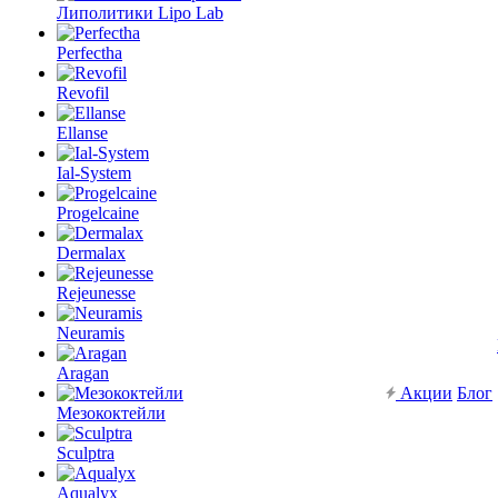
Липолитики Lipo Lab
Perfectha
Revofil
Ellanse
Ial-System
Progelcaine
Dermalax
Rejeunesse
Neuramis
Aragan
Акции
Блог
Мезококтейли
Sculptra
Aqualyx