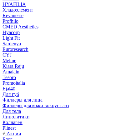
HYAFILIA
Хладоэлемент
Revanesse
Profhilo
CMED Aesthetics
Hyacorp
Light Fit
Sardenya
Euroresearch
CYJ
Meline
Kiara Reju
Amalain
Tesoro
Promoitalia
Ejal40
Для губ
Филлеры для лица
Филлеры для кожи вокруг глаз
Для тела
Липолитики
Коллаген
Plinest
Акции
Блог