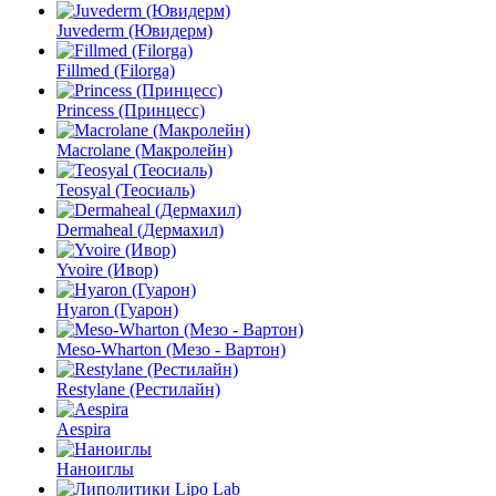
Juvederm (Ювидерм)
Fillmed (Filorga)
Princess (Принцесс)
Macrolane (Макролейн)
Teosyal (Теосиаль)
Dermaheal (Дермахил)
Yvoire (Ивор)
Hyaron (Гуарон)
Meso-Wharton (Мезо - Вартон)
Restylane (Рестилайн)
Aespira
Наноиглы