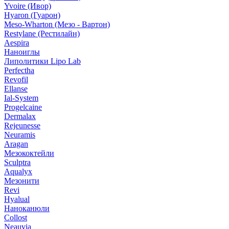
Yvoire (Ивор)
Hyaron (Гуарон)
Meso-Wharton (Мезо - Вартон)
Restylane (Рестилайн)
Aespira
Наноиглы
Липолитики Lipo Lab
Perfectha
Revofil
Ellanse
Ial-System
Progelcaine
Dermalax
Rejeunesse
Neuramis
Aragan
Мезококтейли
Sculptra
Aqualyx
Мезонити
Revi
Hyalual
Наноканюли
Collost
Neauvia