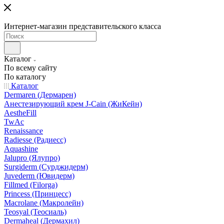
Интернет-магазин представительского класса
Каталог
По всему сайту
По каталогу
Каталог
Dermaren (Дермарен)
Анестезирующий крем J-Cain (ЖиКейн)
AestheFill
TwAc
Renaissance
Radiesse (Радиесс)
Aquashine
Jalupro (Ялупро)
Surgiderm (Сурджидерм)
Juvederm (Ювидерм)
Fillmed (Filorga)
Princess (Принцесс)
Macrolane (Макролейн)
Teosyal (Теосиаль)
Dermaheal (Дермахил)