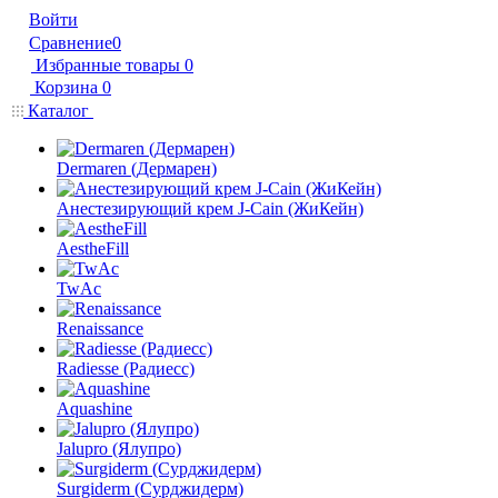
Войти
Сравнение
0
Избранные товары
0
Корзина
0
Каталог
Dermaren (Дермарен)
Анестезирующий крем J-Cain (ЖиКейн)
AestheFill
TwAc
Renaissance
Radiesse (Радиесс)
Aquashine
Jalupro (Ялупро)
Surgiderm (Сурджидерм)